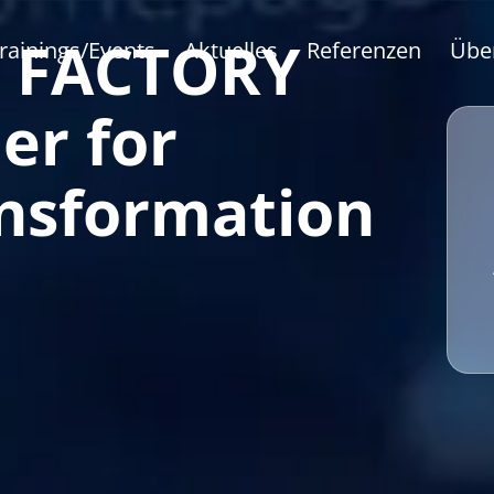
 FACTORY
rainings/Events
Aktuelles
Referenzen
Übe
er for
ansformation