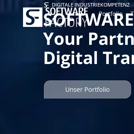
DIGITALE INDUSTRIEKOMPETENZ
SOFTWARE
Portfolio
T
Your Partn
Digital Tr
Unser Portfolio