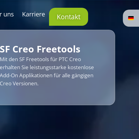
r uns
Karriere
Kontakt
SF Creo Freetools
Mit den SF Freetools für PTC Creo
erhalten Sie leistungsstarke kostenlose
Add-On Applikationen für alle gängigen
Creo Versionen.