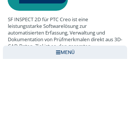
SF INSPECT 2D für PTC Creo ist eine
leistungsstarke Softwarelösung zur
automatisierten Erfassung, Verwaltung und
Dokumentation von Prüfmerkmalen direkt aus 3D-
CAD-Daten. Ziel ist es, den gesamten
Qualitätsprozess von der Konstruktion bis zur
MENÜ
Messtechnik effizienter, schneller und fehlerfreier
zu gestalten.
Auf Knopfdruck werden alle relevanten
Prüfmerkmale aus dem CAD-Modell ermittelt,
eindeutig nummeriert und automatisch in der
technischen Zeichnung gestempelt. Die
Nummerierung bleibt über den gesamten
Produktlebenszyklus hinweg konsistent, wodurch
eine klare Nachverfolgbarkeit gewährleistet ist.
Änderungen am 3D-Modell oder an der Zeichnung