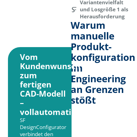
Variantenvielfalt
und Losgröße 1 als
Herausforderung
Warum
manuelle
Produkt­
konfiguration
Vom
Kundenwunsch
im
zum
Engineering
fertigen
an Grenzen
CAD-Modell
stößt
–
vollautomatisch
SF
DesignConfigurator
verbindet den