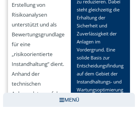
zu reduzieren. Dabei
Erstellung von
steht gleichzeitig die
Risikoanalysen
Erhaltung der
unterstützt und als
Sicherheit und
Zuverlässigkeit der
Bewertungsgrundlage
Anlagen im
für eine
Vordergrund. Eine
„risikoorientierte
solide Basis zur
Instandhaltung“ dient.
Entscheidungsfindung
Anhand der
auf dem Gebiet der
Instandhaltungs- und
technischen
Wartungsoptimierung
Anlagendaten erfolgen
ergeben
MENÜ
Auswertungen in
Zuverlässigkeits- und
Abhängigkeit der
Risikoabschätzungen
in Verbindung mit
Parameter
Informationen aus
Fehlerwahrscheinlichkeit
Herstellerangaben,