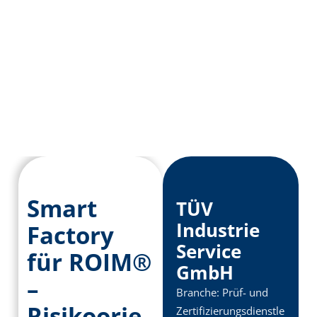
Smart
TÜV
Industrie
Factory
Service
für ROIM®
GmbH
–
Branche:
Prüf- und
Risikoorie
Zertifizierungsdienstle