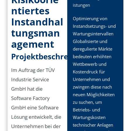
istungen
ntiertes
Instandhal
Optimierung von
Instandsetzungs- und
tungsman
Wartungsintervallen
agement
Globalisierte und
deregulierte Märkte
Projektbeschreibung:
bedeuten erhöhten
Wettbewerb und
Im Auftrag der TÜV
Kostendruck für
Industrie Service
Unternehmen und
zwingen diese nach
GmbH hat die
neuen Möglichkeiten
Software Factory
zu suchen, um
GmbH eine Software
Betriebs- und
Lösung entwickelt, die
Wartungskosten
technischer Anlagen
Unternehmen bei der