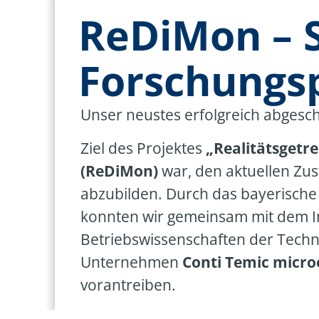
ReDiMon – 
Forschungs
Unser neustes erfolgreich abgesc
Ziel des Projektes
„Realitätsgetr
(ReDiMon)
war, den aktuellen Zu
abzubilden. Durch das bayerisch
konnten wir gemeinsam mit dem I
Betriebswissenschaften der Techn
Unternehmen
Conti Temic micro
vorantreiben.
Digitale Modelle werden bei der Pl