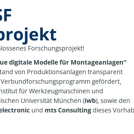
SF
projekt
hlossenes Forschungsprojekt!
eue digitale Modelle für Montageanlagen“
stand von Produktionsanlagen transparent
e Verbundforschungsprogramm gefördert,
nstitut für Werkzeugmaschinen und
ischen Universität München (
iwb
), sowie den
electronic
und
mts Consulting
dieses Vorha
anung einer Anlage zwar meistens erstellt,